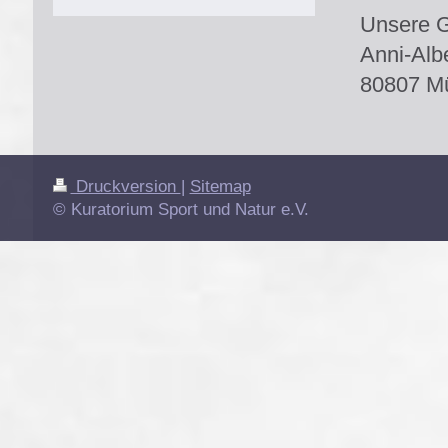
Unsere Ge
Anni-Albe
80807 M
Druckversion
|
Sitemap
© Kuratorium Sport und Natur e.V.