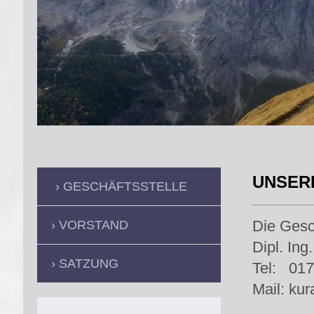
UNSER
GESCHÄFTSSTELLE
Die Gesch
VORSTAND
Dipl. Ing
SATZUNG
Tel:
017
Mail: ku