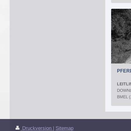
PFER
LEITL
DOWN
BMEL (
Druckversion
|
Sitemap